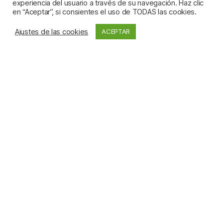
experiencia del usuario a través de su navegación. Haz clic
en “Aceptar”, si consientes el uso de TODAS las cookies.
en portada
Ajustes de las cookies
ACEPTAR
Scroll
hacia
abajo
¡Hola!, ¿quieres darte un
paseo por la tienda de
pirripipiu
ediciones?
¡ADELANTE!