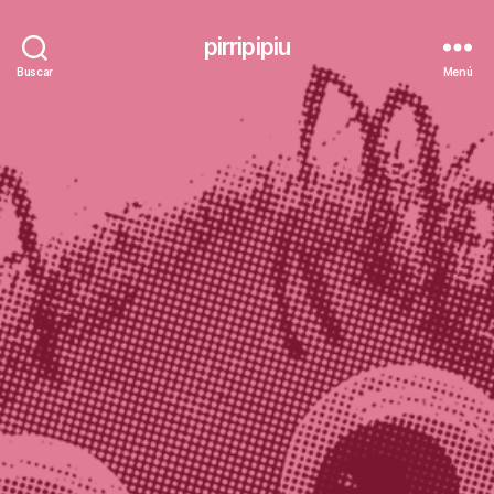
pirripipiu
Buscar
Menú