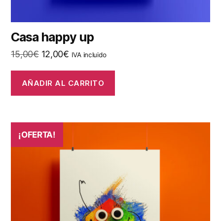
Casa happy up
El
El
15,00
€
12,00
€
IVA incluido
precio
precio
original
actual
AÑADIR AL CARRITO
era:
es:
15,00€.
12,00€.
¡OFERTA!