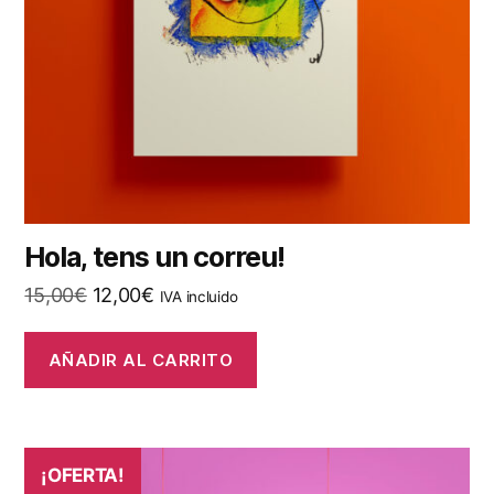
Hola, tens un correu!
El
El
15,00
€
12,00
€
IVA incluido
precio
precio
original
actual
AÑADIR AL CARRITO
era:
es:
15,00€.
12,00€.
¡OFERTA!