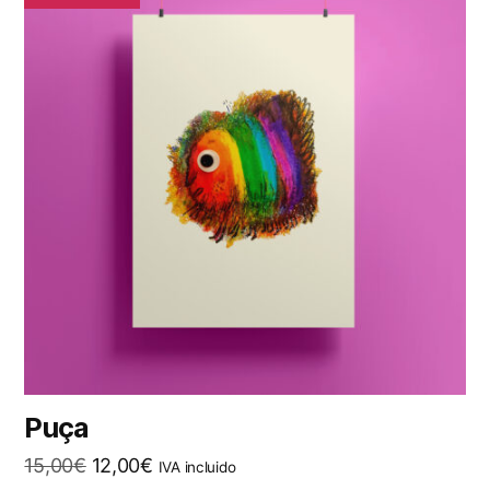
Puça
El
El
15,00
€
12,00
€
IVA incluido