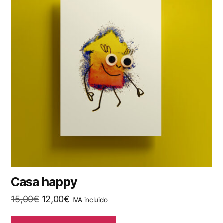
Casa happy
El
El
15,00
€
12,00
€
IVA incluido
precio
precio