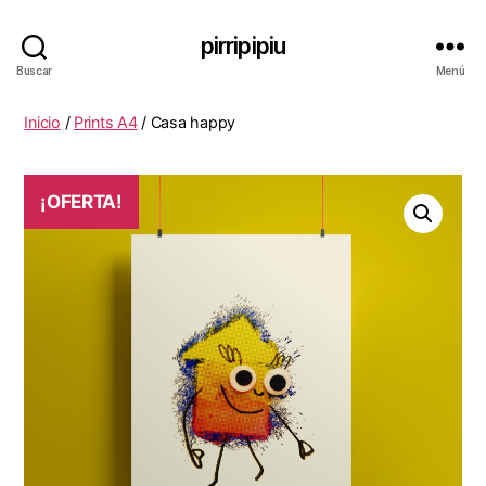
pirripipiu
Buscar
Menú
Inicio
/
Prints A4
/ Casa happy
¡OFERTA!