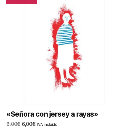
«Señora con jersey a rayas»
El
El
8,00
€
6,00
€
IVA incluido