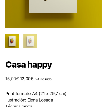
Casa happy
El
El
15,00
€
12,00
€
IVA incluido
precio
precio
original
actual
Print formato A4 (21 x 29,7 cm)
era:
es:
Ilustración: Elena Losada
15,00€.
12,00€.
Técnica mixta