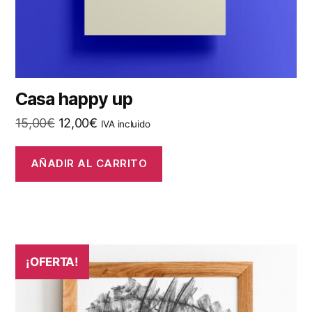
Casa happy up
El
El
15,00
€
12,00
€
IVA incluido
precio
precio
original
actual
AÑADIR AL CARRITO
era:
es:
15,00€.
12,00€.
¡OFERTA!