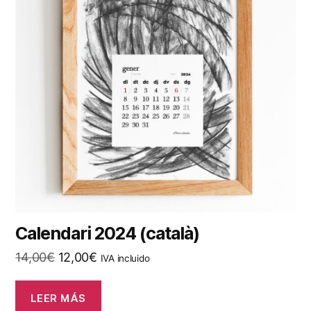
Calendari 2024 (català)
El
El
14,00
€
12,00
€
IVA incluido
precio
precio
original
actual
LEER MÁS