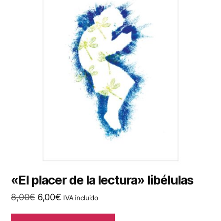
«El placer de la lectura» libélulas
El
El
8,00
€
6,00
€
IVA incluido
precio
precio