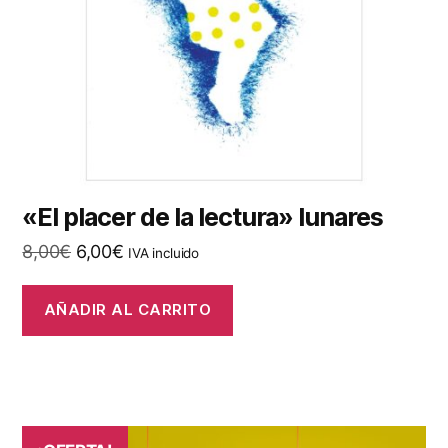
«El placer de la lectura» lunares
El
El
8,00
€
6,00
€
IVA incluido
precio
precio
original
actual
AÑADIR AL CARRITO
era:
es:
8,00€.
6,00€.