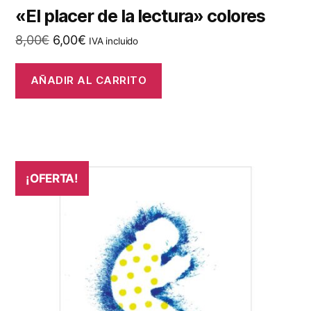
«El placer de la lectura» colores
El
El
8,00
€
6,00
€
IVA incluido
precio
precio
original
actual
AÑADIR AL CARRITO
era:
es:
8,00€.
6,00€.
¡OFERTA!