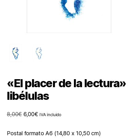
«El placer de la lectura»
libélulas
El
El
8,00
€
6,00
€
IVA incluido
precio
precio
original
actual
Postal formato A6 (14,80 x 10,50 cm)