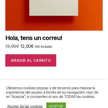
Hola, tens un correu!
El
El
15,00
€
12,00
€
IVA incluido
precio
precio
original
actual
AÑADIR AL CARRITO
era:
es:
15,00€.
12,00€.
Utilizamos cookies propias y de terceros para mejorar la
experiencia del usuario a través de su navegación. Haz clic
en “Aceptar”, si consientes el uso de TODAS las cookies.
© 2026
pirripipiu
Subir
↑
Ajustes de las cookies
ACEPTAR
Política de privacidad