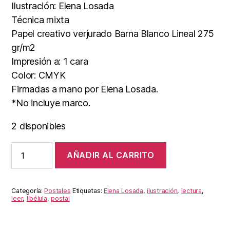
era:
es:
Ilustración: Elena Losada
8,00€.
6,00€.
Técnica mixta
Papel creativo verjurado Barna Blanco Lineal 275
gr/m2
Impresión a: 1 cara
Color: CMYK
Firmadas a mano por Elena Losada.
*No incluye marco.
2 disponibles
"El
AÑADIR AL CARRITO
placer
de
la
lectura"
Categoría:
Postales
Etiquetas:
Elena Losada
,
ilustración
,
lectura
,
libélulas
leer
,
libélula
,
postal
cantidad